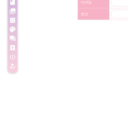
book
닉네임
Diary
photo_library
Pic
생년
casino
TPRG
palette
Load
forum
Dialog
curtains
Ticket
power_settings_new
로그인
how_to_reg
회원가입